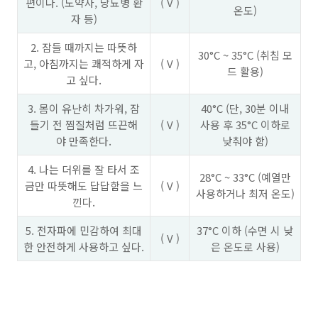
편이다. (노약자, 당뇨병 환
( V )
온도)
자 등)
2. 잠들 때까지는 따뜻하
30°C ~ 35°C (취침 모
고, 아침까지는 쾌적하게 자
( V )
드 활용)
고 싶다.
3. 몸이 유난히 차가워, 잠
40°C (단, 30분 이내
들기 전 찜질처럼 뜨끈해
( V )
사용 후 35°C 이하로
야 만족한다.
낮춰야 함)
4. 나는 더위를 잘 타서 조
28°C ~ 33°C (예열만
금만 따뜻해도 답답함을 느
( V )
사용하거나 최저 온도)
낀다.
5. 전자파에 민감하여 최대
37°C 이하 (수면 시 낮
( V )
한 안전하게 사용하고 싶다.
은 온도로 사용)