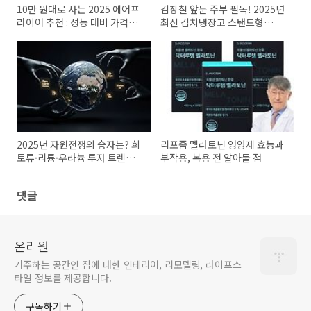
10만 원대로 사는 2025 에어프
김장철 앞둔 주부 필독! 2025년
라이어 추천 : 성능 대비 가격
최신 김치냉장고 스탠드형
TOP 모델 비교
BEST 추천
2025년 자원전쟁의 승자는? 희
리포좀 멜라토닌 영양제 효능과
토류·리튬·우라늄 투자 트렌드
부작용, 복용 전 알아둘 점
완벽정리
댓글
온리원
거주하는 공간인 집에 대한 인테리어, 리모델링, 라이프스
타일 정보를 제공합니다.
구독하기