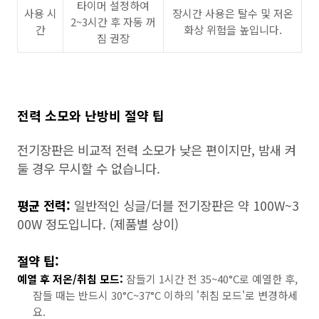
타이머 설정하여
사용 시
장시간 사용은 탈수 및 저온
2~3시간 후 자동 꺼
간
화상 위험을 높입니다.
짐 권장
전력 소모와 난방비 절약 팁
전기장판은 비교적 전력 소모가 낮은 편이지만, 밤새 켜
둘 경우 무시할 수 없습니다.
평균 전력:
일반적인 싱글/더블 전기장판은 약 100W~3
00W 정도입니다. (제품별 상이)
절약 팁:
예열 후 저온/취침 모드:
잠들기 1시간 전 35~40°C로 예열한 후,
잠들 때는 반드시 30°C~37°C 이하의 '취침 모드'로 변경하세
요.