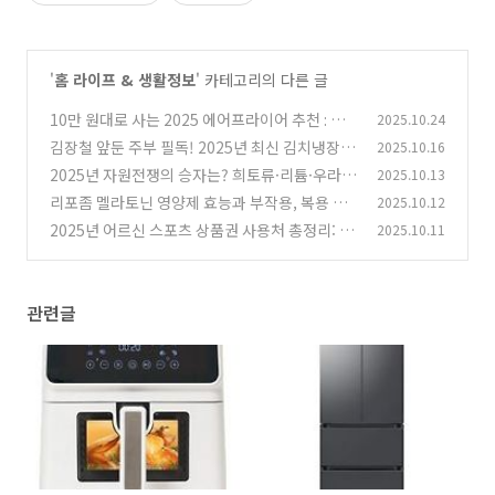
'
홈 라이프 & 생활정보
' 카테고리의 다른 글
10만 원대로 사는 2025 에어프라이어 추천 : 성
2025.10.24
능 대비 가격 TOP 모델 비교
김장철 앞둔 주부 필독! 2025년 최신 김치냉장고
2025.10.16
(0)
스탠드형 BEST 추천
2025년 자원전쟁의 승자는? 희토류·리튬·우라
2025.10.13
(0)
늄 투자 트렌드 완벽정리
리포좀 멜라토닌 영양제 효능과 부작용, 복용 전
2025.10.12
(0)
알아둘 점
2025년 어르신 스포츠 상품권 사용처 총정리: 헬
2025.10.11
(0)
스장부터 수영장까지 한눈에!
(0)
관련글