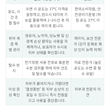
수면 시 온도는 37°C 이하로
한국소비자원, 안
온도, 시
설정하고, 반드시 타이머 기
전관리기준법 (취
간 조
능을 활용하여 2~3시간 후 자
침 온도 37°C 이
절 필수
동으로 꺼지게 합니다.
하)
영유아, 노약자, 당뇨병 및 신
취약 계
하이닥, 보건 전문
경계 손상 환자는 사용을 자
층 특
가 (감각 둔화로 화
제하거나, 보호자가 수시로
별 관리
상 인지 능력 저하)
피부 상태를 확인합니다.
전기장판 사용 전후로 충분한
의료 전문가 (높은
탈수 방
수분 섭취를 하여 피부 건조
온도는 수면 중 탈
지
및 탈수를 막습니다.
수 유발)
피부가 붉어지거나 가렵다면
이상 증
'열성홍반' 등 피부 손상의 신
피부과 전문의 의
상 확인
호일 수 있으니 즉시 전원을
견
끄고 사용을 중단합니다.