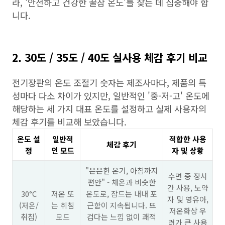
라, '안전하고 건강한 꿀잠 온도'를 찾는 데 집중해야 합
니다.
2. 30도 / 35도 / 40도 실사용 체감 후기 비교
전기장판의 온도 조절기 숫자는 제조사마다, 제품의 특
성마다 다소 차이가 있지만, 일반적인 '중-저-고' 온도에
해당하는 세 가지 대표 온도를 설정하고 실제 사용자의
체감 후기를 비교해 보았습니다.
온도 설
일반적
적합한 사용
체감 후기
정
인 모드
자 및 상황
"은은한 온기, 아침까지
수면 중 장시
편안" - 체온과 비슷한
간 사용, 노약
30°C
저온 또
온도로, 잠드는 내내 포
자 및 영유아,
(저온/
는 취침
근함이 지속됩니다. 뜨
저온화상 우
취침)
모드
겁다는 느낌 없이 쾌적
려가 큰 사용