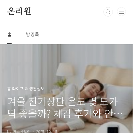
본문 바로가기
온리원
홈
방명록
홈 라이프 & 생활정보
겨울 전기장판 온도 몇 도가
딱 좋을까? 체감 후기와 안전
팁
by 미스사오리
2025. 10. 15.