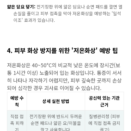
얇은 담요 덮기:
전기장판 위에 얇은 담요나 순면 패드를 깔면 열
손실을 줄이고 피부 접촉을 막아 저온화상을 예방하는 '일석
이조' 효과가 있습니다.
4. 피부 화상 방지를 위한 '저온화상' 예방 팁
저온화상은 40~50°C의 비교적 낮은 온도에 장시간(보
통 1시간 이상) 노출되어 입는 화상입니다. 통증이 서서
히 나타나 자각하기 어렵지만, 피부 깊숙한 곳까지 손상
되어 심각한 경우 괴사로 이어질 수 있습니다.
예방 수
공신력 있는 기관
상세 실천 방법
칙
근거
직접 접
전기장판 위에 반드시 두꺼운
질병관리청 (피부
촉 피하
순면 패드나 얇은 요/이불을
에 직접 접촉 금지
기
깔고 사용합니다.
권고)