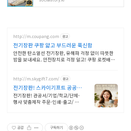
socialstory.kr
http://m.coupang.com
광고
전기장판 쿠팡 얇고 부드러운 푹신함
안전한 탄소열선 전기장판, 유해파 걱정 없이 따뜻한
밤을 보내세요. 안전장치로 걱정 덜고! 쿠팡 로켓배송
으로 빠르게 받아 따뜻한 겨울을 준비하세요.
http://m.skygift7.com/
광고
전기장판! 스카이기프트 공공기
관 우선구매 대상기업
전기장판! 관공서/기업/학교/단체-
행사 맞춤제작 주문-인쇄-출고/ 가
격+품질+고객만족도 BEST/ 지금
바로 전화주세요!
공감
구독하기