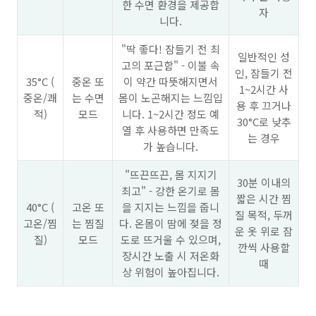
한 수면 환경을 제공합
자
니다.
"딱 좋다! 잠들기 전 최
일반적인 성
고의 포근함" - 이불 속
인, 잠들기 전
35°C (
중온 또
이 약간 따뜻해지면서
1~2시간 사
중온/쾌
는 수면
몸이 노곤해지는 느낌입
용 후 끄거나
적)
모드
니다. 1~2시간 정도 예
30°C로 낮추
열 후 사용하면 만족도
는 경우
가 높습니다.
"뜨끈뜨끈, 몸 지지기
30분 이내의
최고" - 강한 온기로 몸
짧은 시간 찜
40°C (
고온 또
을 지지는 느낌을 줍니
질 목적, 두꺼
고온/찜
는 찜질
다. 온몸이 땀에 젖을 정
운 옷 위로 잠
질)
모드
도로 뜨거울 수 있으며,
깐씩 사용할
장시간 노출 시 저온화
때
상 위험이 높아집니다.