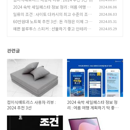
(0)
2024 숙박 세일페스타 정보 정리 : 여름 여행 계
2024.06.06
획하기 딱 좋은 타이밍!
일류의 조건 : 사이토 다카시의 최고 수준의 조건
2024.06.03
(0)
창출 능력 탐구
60만원대 노트북 추천 3선 : 돈 걱정은 이제 그만!
2024.05.31
(0)
예쁜 블루투스 스피커 : 선물하기 좋고 인테리어
2024.05.29
(0)
소품으로도 좋은 스피커 추천 3선
(0)
관련글
접이식매트리스 사용자 리뷰 :
2024 숙박 세일페스타 정보 정
2024 추천 3선
리 : 여름 여행 계획하기 딱 좋은
타이밍!