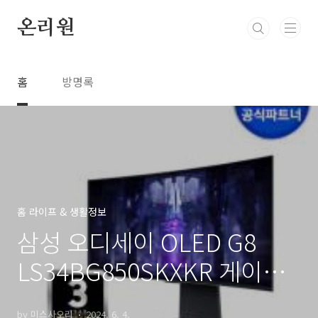
본문 바로가기
온리원
홈
방명록
홈 라이프 & 생활정보
삼성 오디세이 OLED G8
LS34BG850SKXKR 게이밍
모니터
by 미스사오리
2024. 6. 4.