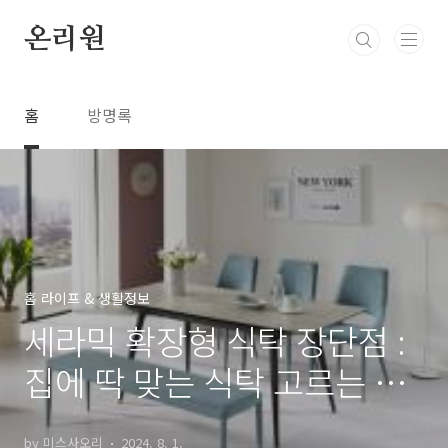
본문 바로가기
온리원
홈
방명록
홈 라이프 & 생활정보
세라믹 확장형 식탁 장단점 :
집에 딱 맞는 식탁 고르는 법,
관리 방법, 추천
by 미스사오리
2024. 8. 1.