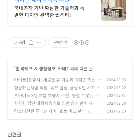
국내공장 기반 확실한 기술력과 특
별한 디자인 완벽한 퀄리티!
공감
구독하기
'
홈 라이프 & 생활정보
' 카테고리의 다른 글
아이폰16 출시 : 새로운 AI 기능과 디자인 혁신 관
2024.08.03
련 소문 요약 정리
성공하는사람 특징 : 목표 설정, 긍정적인 사고,
2024.08.02
(0)
시간 관리
홋카이도 8월 여름 여행지 추천 : 놓칠 수 없는 여
2024.07.31
(0)
름 여행 코스
꿉꿉한 집안 대형제습기로 집안 습기 완벽 제거하
2024.07.30
(0)
기
아스타잔틴 루테인 차이 : 효능 비교 분석
2024.07.29
(0)
(0)
관련글