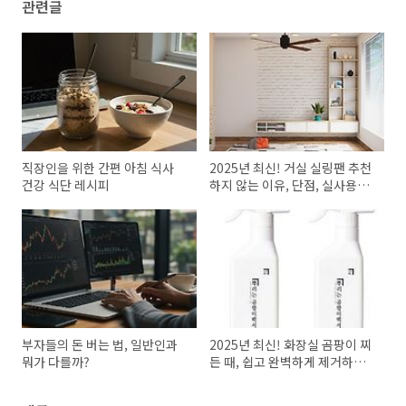
관련글
직장인을 위한 간편 아침 식사
2025년 최신! 거실 실링팬 추천
건강 식단 레시피
하지 않는 이유, 단점, 실사용자
후기 총정리
부자들의 돈 버는 법, 일반인과
2025년 최신! 화장실 곰팡이 찌
뭐가 다를까?
든 때, 쉽고 완벽하게 제거하는
비법 대공개