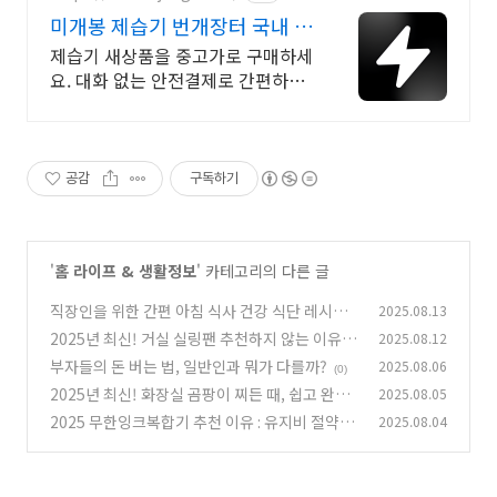
미개봉 제습기 번개장터 국내 최
대 브랜드 중고거래
제습기 새상품을 중고가로 구매하세
요. 대화 없는 안전결제로 간편하게!
전국 각지에서 올라오는 전국구 최
다 상품 매일 10만 개 이상의 신규
상품 업로드
공감
구독하기
'
홈 라이프 & 생활정보
' 카테고리의 다른 글
직장인을 위한 간편 아침 식사 건강 식단 레시피
2025.08.13
2025년 최신! 거실 실링팬 추천하지 않는 이유,
2025.08.12
(0)
단점, 실사용자 후기 총정리
부자들의 돈 버는 법, 일반인과 뭐가 다를까?
2025.08.06
(0)
(0)
2025년 최신! 화장실 곰팡이 찌든 때, 쉽고 완벽
2025.08.05
하게 제거하는 비법 대공개
2025 무한잉크복합기 추천 이유 : 유지비 절약과
2025.08.04
(0)
성능 잡기
(0)