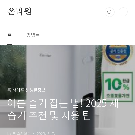
본문 바로가기
온리원
홈
방명록
홈 라이프 & 생활정보
여름 습기 잡는 법! 2025 제
습기 추천 및 사용 팁
by 미스사오리
2025. 8. 7.