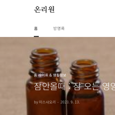
본문 바로가기
온리원
홈
방명록
홈 라이프 & 생활정보
잠안올때 : 잠 오는 영
by 미스사오리
2023. 9. 13.