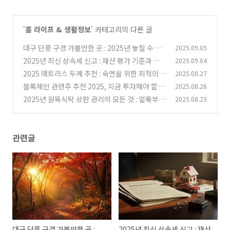
'
홈 라이프 & 생활정보
' 카테고리의 다른 글
대구 단풍 구경 가볼만한 곳 : 2025년 놓칠 수 없
2025.09.05
는 절정 시기와 추천 코스
2025년 최신 상속세 신고 : 재산 평가 기준과 방
2025.09.04
(0)
법 총정리
2025 매트리스 두께 추천 : 숙면을 위한 최적의
2025.08.27
(0)
높이는?
블록체인 관련주 추천 2025, 지금 투자해야 할 이
2025.08.26
(0)
유
2025년 원목식탁 상판 관리의 모든 것 : 얼룩부터
2025.08.23
(0)
긁힘까지 완벽 해결 방법!
(0)
관련글
대구 단풍 구경 가볼만한 곳 :
2025년 최신 상속세 신고 : 재산