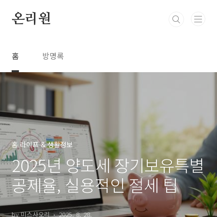
본문 바로가기
온리원
홈
방명록
홈 라이프 & 생활정보
2025년 양도세 장기보유특별
공제율, 실용적인 절세 팁
by 미스사오리
2025. 8. 28.