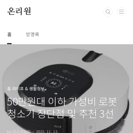
본문 바로가기
온리원
홈
방명록
홈 라이프 & 생활정보
50만원대 이하 가성비 로봇
청소기 장단점 및 추천 3선
by 미스사오리
2023. 11. 13.