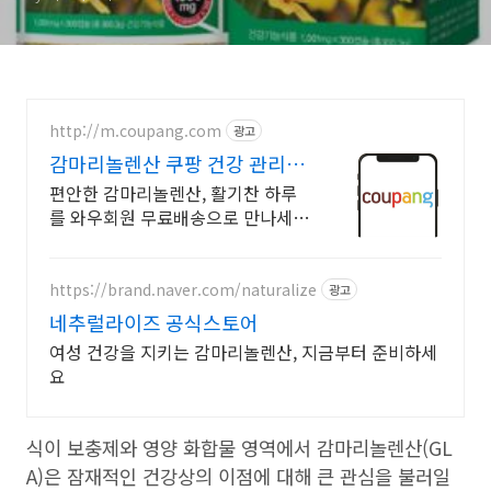
http://m.coupang.com
광고
감마리놀렌산 쿠팡 건강 관리는
로켓배송으로
편안한 감마리놀렌산, 활기찬 하루
를 와우회원 무료배송으로 만나세
요. 활동량 많은 당신을 위한 선택,
쿠팡에서 부드러운 움직임을 시작하
세요.
https://brand.naver.com/naturalize
광고
네추럴라이즈 공식스토어
여성 건강을 지키는 감마리놀렌산, 지금부터 준비하세
요
식이 보충제와 영양 화합물 영역에서 감마리놀렌산(GL
A)은 잠재적인 건강상의 이점에 대해 큰 관심을 불러일