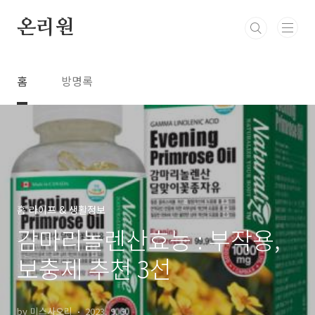
본문 바로가기
온리원
홈
방명록
홈 라이프 & 생활정보
감마리놀렌산효능 : 부작용,
보충제 추천 3선
by 미스사오리
2023. 9. 9.