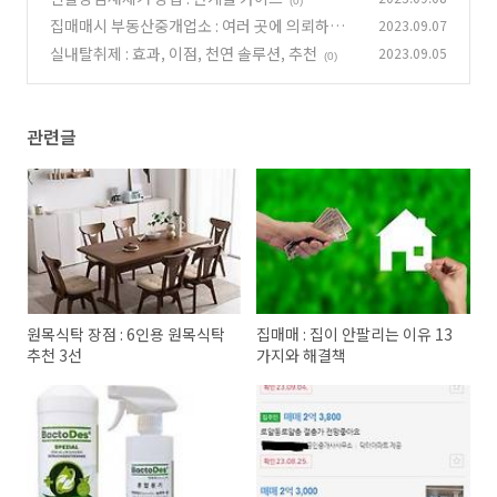
(0)
집매매시 부동산중개업소 : 여러 곳에 의뢰하는게
2023.09.07
좋을까?
실내탈취제 : 효과, 이점, 천연 솔루션, 추천
2023.09.05
(0)
(0)
관련글
원목식탁 장점 : 6인용 원목식탁
집매매 : 집이 안팔리는 이유 13
추천 3선
가지와 해결책