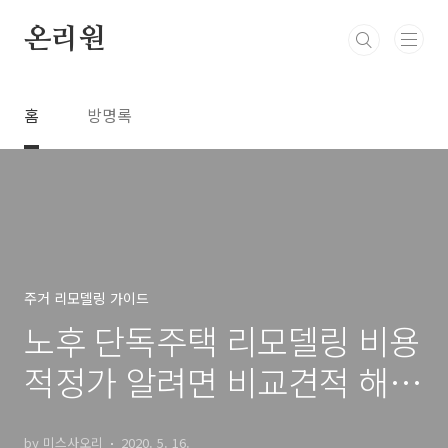
본문 바로가기
온리원
홈
방명록
주거 리모델링 가이드
노후 단독주택 리모델링 비용
적정가 알려면 비교견적 해봐
야 해
by 미스사오리
2020. 5. 16.