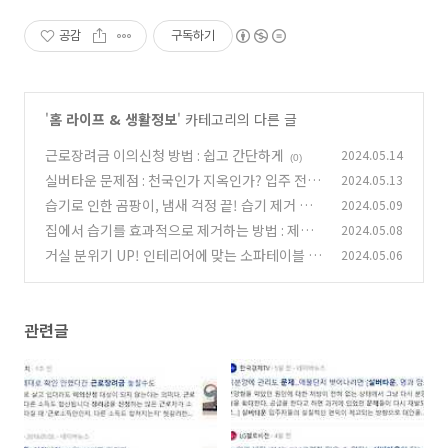
공감
구독하기
'
홈 라이프 & 생활정보
' 카테고리의 다른 글
근로장려금 이의신청 방법 : 쉽고 간단하게
2024.05.14
(0)
실버타운 문제점 : 천국인가 지옥인가? 입주 전에
2024.05.13
꼭 알아야 할 진실
습기로 인한 곰팡이, 냄새 걱정 끝! 습기 제거 최
2024.05.09
(0)
고의 방법
집에서 습기를 효과적으로 제거하는 방법 : 제습
2024.05.08
(0)
기의 모든 것
거실 분위기 UP! 인테리어에 맞는 소파테이블 스
2024.05.06
(0)
타일별 추천
(0)
관련글