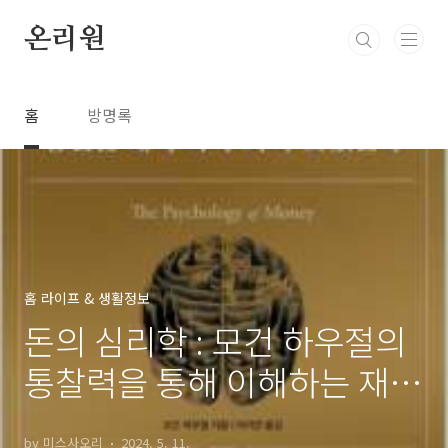
본문 바로가기
온리원
홈
방명록
홈 라이프 & 생활정보
돈의 심리학 : 모건 하우절의
통찰력을 통해 이해하는 재무
의사결정
by 미스사오리
2024. 5. 11.