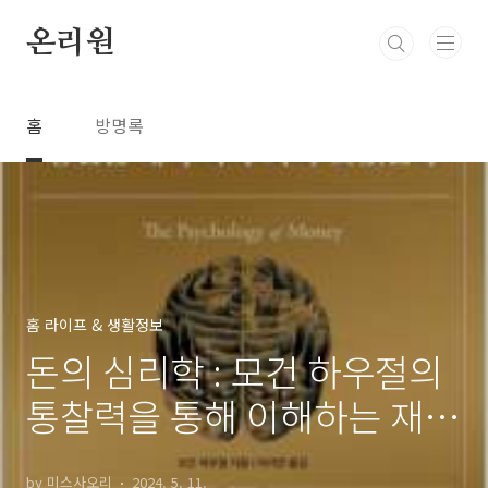
본문 바로가기
온리원
홈
방명록
홈 라이프 & 생활정보
돈의 심리학 : 모건 하우절의
통찰력을 통해 이해하는 재무
의사결정
by 미스사오리
2024. 5. 11.