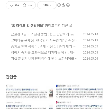
공감
구독하기
'
홈 라이프 & 생활정보
' 카테고리의 다른 글
근로장려금 이의신청 방법 : 쉽고 간단하게
2024.05.14
(0)
실버타운 문제점 : 천국인가 지옥인가? 입주 전에
2024.05.13
꼭 알아야 할 진실
습기로 인한 곰팡이, 냄새 걱정 끝! 습기 제거 최
2024.05.09
(0)
고의 방법
집에서 습기를 효과적으로 제거하는 방법 : 제습
2024.05.08
(0)
기의 모든 것
거실 분위기 UP! 인테리어에 맞는 소파테이블 스
2024.05.06
(0)
타일별 추천
(0)
관련글