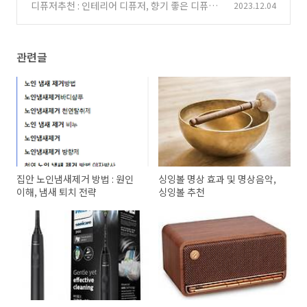
선
디퓨저추천 : 인테리어 디퓨저, 향기 좋은 디퓨저
2023.12.04
(0)
3선
(0)
관련글
집안 노인냄새제거 방법 : 원인
싱잉볼 명상 효과 및 명상음악,
이해, 냄새 퇴치 전략
싱잉볼 추천