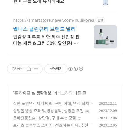
한 피부를 오래 유지하세요
https://smartstore.naver.com/nullikorea
광고
웰니스 클린뷰티 브랜드 널리
민감성 피부를 위한 제주 선인장 판
테놀 세럼 & 크림 50% 할인중! 비건
인증
공감
구독하기
'
홈 라이프 & 생활정보
' 카테고리의 다른 글
집안 노인냄새제거 방법 : 원인 이해, 냄새 퇴치 전
2023.12.11
략
싱잉볼 명상 효과 및 명상음악, 싱잉볼 추천
2023.12.09
(0)
(0)
음파전동칫솔 : 장단점, 구매 추천 모델
2023.12.06
(0)
브리츠 블루투스 스피커 : 선호하는 이유, 추천 3
2023.12.05