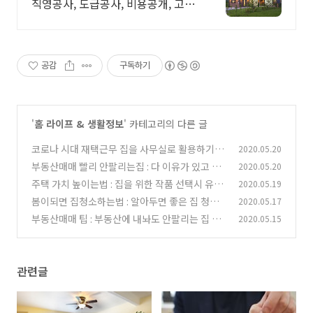
직영공사, 도급공사, 비용공개, 고품
질자재
공감
구독하기
'
홈 라이프 & 생활정보
' 카테고리의 다른 글
코로나 시대 재택근무 집을 사무실로 활용하기 :
2020.05.20
홈 오피스 인테리어 아이디어
부동산매매 빨리 안팔리는집 : 다 이유가 있고 집
2020.05.20
(0)
주인 빼고 다 안다
주택 가치 높이는법 : 집을 위한 작품 선택시 유용
2020.05.19
(0)
한 팁들
봄이되면 집청소하는법 : 알아두면 좋은 집 청소
2020.05.17
(0)
점검 항목 16 가지
부동산매매 팁 : 부동산에 내놔도 안팔리는 집 빨
2020.05.15
(0)
리 팔리게하는 방법
(0)
관련글