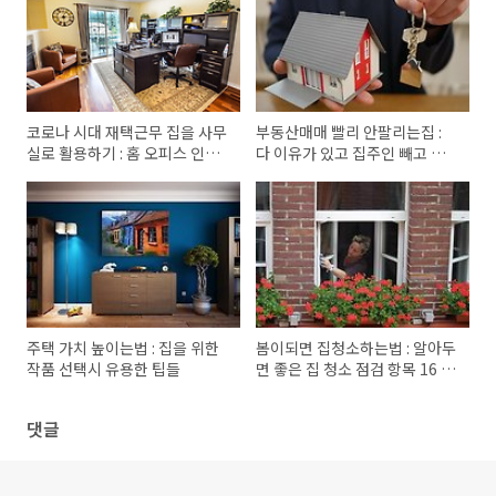
코로나 시대 재택근무 집을 사무
부동산매매 빨리 안팔리는집 :
실로 활용하기 : 홈 오피스 인테
다 이유가 있고 집주인 빼고 다
리어 아이디어
안다
주택 가치 높이는법 : 집을 위한
봄이되면 집청소하는법 : 알아두
작품 선택시 유용한 팁들
면 좋은 집 청소 점검 항목 16 가
지
댓글