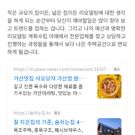
작은 규모의 집이든, 넓은 집이든 리모델링에 대한 생각
을 하게 되는 순간부터 당신이 해야할일은 많이 찾아 보
고 트렌드를 접하는 겁니다. 그리고 나의 예산과 명확한
리모델링 계획수립 아래에서 전문업체를 찾고 상담하고
진행하는 과정들을 통해서 보다 나은 주택공간으로 변모
하게 될겁니다.
https://m.place.naver.com/restaurant/141078
광고
5602
가산맛집 샤오당쟈 가산점 원하
는 만큼, 원하는 재료로
깊고 진한 육수와 다양한 재료를 즐
기수있는 가산마라탕, 맛있는 마라
탕 바로여기
https://숨쉬는집.kr
광고
잘 지은집의 기준, 숨쉬는집 400
만원대 목조주택
목조주택, 중목구조, 패시브하우스,