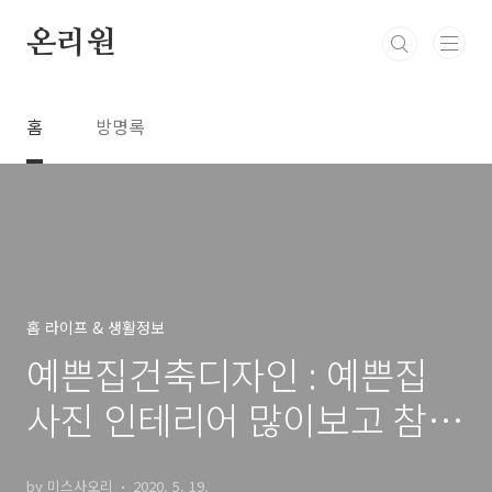
본문 바로가기
온리원
홈
방명록
홈 라이프 & 생활정보
예쁜집건축디자인 : 예쁜집
사진 인테리어 많이보고 참고
하여 꾸미기
by 미스사오리
2020. 5. 19.