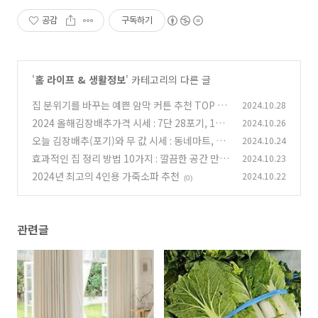
공감
구독하기
'
홈 라이프 & 생활정보
' 카테고리의 다른 글
집 분위기를 바꾸는 예쁜 암막 커튼 추천 TOP 3
2024.10.28
2024 올해김장배추가격 시세 : 7단 28포기, 10
2024.10.26
(0)
월 26일자 기준
오늘 김장배추(포기)와 무 값 시세 : 동네마트, 재
2024.10.24
(0)
래시장, 칠성시장 비교
효과적인 집 정리 방법 10가지 : 깔끔한 공간 만들
2024.10.23
(0)
기
2024년 최고의 4인용 가죽소파 추천
2024.10.22
(0)
(0)
관련글