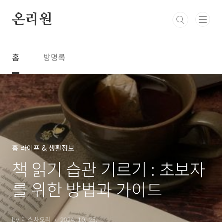
본문 바로가기
온리원
홈
방명록
홈 라이프 & 생활정보
책 읽기 습관 기르기 : 초보자
를 위한 방법과 가이드
by 미스사오리
2024. 10. 25.