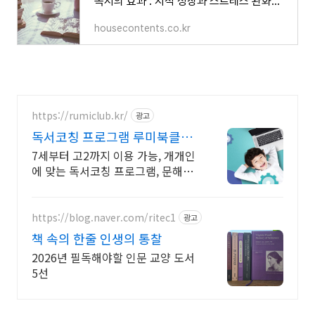
독서의 효과 : 지적 성장과 스트레스 완화하는 7가지 이유
housecontents.co.kr
https://rumiclub.kr/
광고
독서코칭 프로그램 루미북클럽
새입시에 맞는 프로그램운영!
7세부터 고2까지 이용 가능, 개개인
에 맞는 독서코칭 프로그램, 문해력
UP 무작정 책 읽는 프로그램이 아
닌, 진정한 책읽기 프로그램인 루미
북클럽!
https://blog.naver.com/ritec1
광고
책 속의 한줄 인생의 통찰
2026년 필독해야할 인문 교양 도서
5선