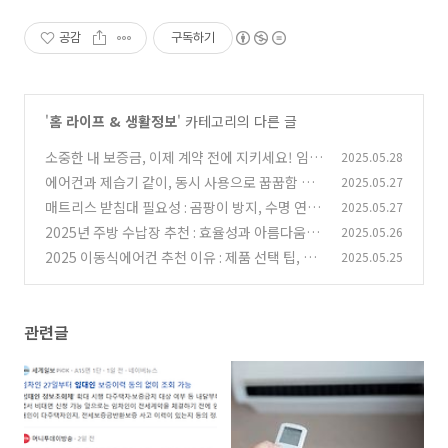
공감
구독하기
'
홈 라이프 & 생활정보
' 카테고리의 다른 글
소중한 내 보증금, 이제 계약 전에 지키세요! 임대
2025.05.28
인 정보 동의 없이 조회하는 법 (feat. HUG)
에어컨과 제습기 같이, 동시 사용으로 꿉꿉함 완
2025.05.27
(0)
벽 타파!
매트리스 받침대 필요성 : 곰팡이 방지, 수명 연
2025.05.27
(0)
장, 꿀잠 예약!
2025년 주방 수납장 추천 : 효율성과 아름다움을
2025.05.26
(0)
동시에 잡는 제품
2025 이동식에어컨 추천 이유 : 제품 선택 팁, 벽
2025.05.25
(0)
뚫지 않아도 OK!
(0)
관련글