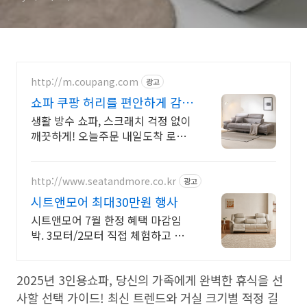
http://m.coupang.com
광고
쇼파 쿠팡 허리를 편안하게 감싸
는
생활 방수 쇼파, 스크래치 걱정 없이
깨끗하게! 오늘주문 내일도착 로켓
배송.
http://www.seatandmore.co.kr
광고
시트앤모어 최대30만원 행사
시트앤모어 7월 한정 혜택 마감임
박. 3모터/2모터 직접 체험하고 혜
택 받으세요
2025년 3인용쇼파, 당신의 가족에게 완벽한 휴식을 선
사할 선택 가이드! 최신 트렌드와 거실 크기별 적정 길