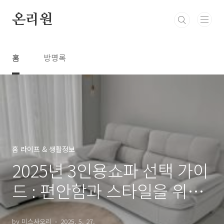
본문 바로가기
온리원
홈
방명록
홈 라이프 & 생활정보
2025년 3인용쇼파 선택 가이
드 : 편안함과 스타일을 위한
추천 및 길이
by 미스사오리
2025. 5. 27.