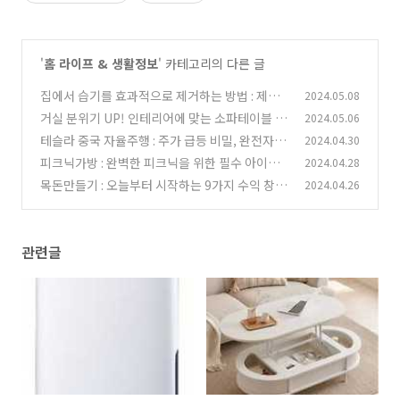
'
홈 라이프 & 생활정보
' 카테고리의 다른 글
집에서 습기를 효과적으로 제거하는 방법 : 제습
2024.05.08
기의 모든 것
거실 분위기 UP! 인테리어에 맞는 소파테이블 스
2024.05.06
(0)
타일별 추천
테슬라 중국 자율주행 : 주가 급등 비밀, 완전자율
2024.04.30
(0)
주행 소프트웨어 출시와 바이두와 협력
피크닉가방 : 완벽한 피크닉을 위한 필수 아이템
2024.04.28
(0)
가이드
목돈만들기 : 오늘부터 시작하는 9가지 수익 창출
2024.04.26
(0)
전략
(0)
관련글