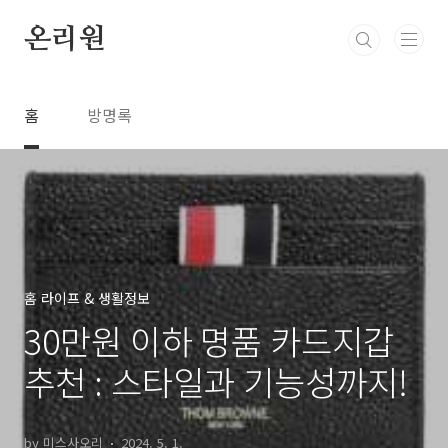
본문 바로가기
온리원
홈
방명록
홈 라이프 & 생활정보
30만원 이하 명품 카드지갑
추천 : 스타일과 기능성까지!
by 미스사오리
2024. 5. 1.