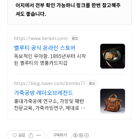
이지에서 전부 확인 가능하니 링크를 한번 참고해주
셔도 좋습니다.
https://www.berluti.com/
광고
벨루티 공식 온라인 스토어
독보적인 우아함. 1895년부터 시작
된 벨루티의 명품카드지갑
https://blog.naver.com/bombs77
광고
가죽공방 레더오브레전드
홍대가죽공예 연구소, 가방및 패턴
전문교육, 가죽카빙연구, 제대로 배
워보실분 환영
공감
구독하기