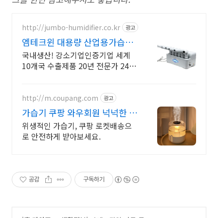
http://jumbo-humidifier.co.kr
광고
엠테크윈 대용량 산업용가습기
간편설치! 기본설치자재 제공
국내생산! 강소기업인증기업 세계
10개국 수출제품 20년 전문가 24시
간 상담가능
http://m.coupang.com
광고
가습기 쿠팡 와우회원 넉넉한 캐
시적립
위생적인 가습기, 쿠팡 로켓배송으
로 안전하게 받아보세요.
공감
구독하기