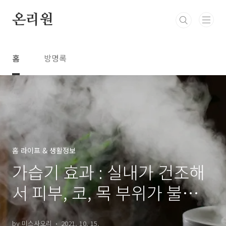
본문 바로가기
온리원
홈
방명록
홈 라이프 & 생활정보
가습기 효과 : 실내가 건조해
서 피부, 코, 목 부위가 불편하
면 가습기 추천
by 미스사오리
2021. 10. 15.