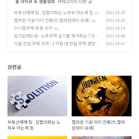
'
홈 라이프 & 생활정보
' 카테고리의 다른 글
부동산매매 팁 : 집빨리파는 노하우 아는게 힘
2021.10.18
(0)
핼러윈 기원 의미 전통(ft.핼러윈데이 유래)
2021.10.16
(0)
미니멀주택 장점 가격
2021.10.14
(0)
습기없애는법 : 노후주택 습기를 제거하는 7가지
2021.10.08
방법
시골 전원 주택 가격 : 1 억원 대 전원 주택 괜찮을
2021.10.07
(0)
까
(0)
관련글
부동산매매 팁 : 집빨리파는 노
핼러윈 기원 의미 전통(ft.핼러
하우 아는게 힘
윈데이 유래)