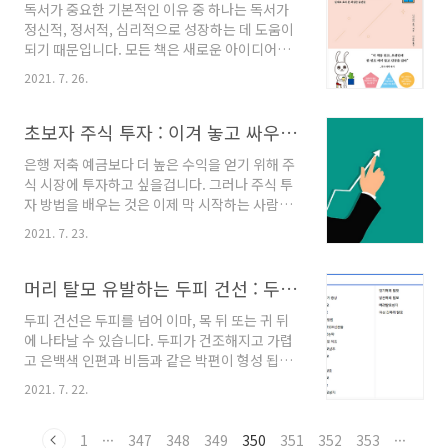
독서가 중요한 기본적인 이유 중 하나는 독서가
는것일테고, 좀더 빠르게 움직인 분들은 부동산
정신적, 정서적, 심리적으로 성장하는 데 도움이
투자가 돈이 된다는 사실을 알고서 빠르게 움직
되기 때문입니다. 모든 책은 새로운 아이디어를
이고 있습니다. 단적인 예가 바로, 경매학원수강
배우고 탐구할 수 있는 기회를 제공합니다. 책을
생이 엄청 늘었다는 것과, 부동산 공인중개사자
2021. 7. 26.
읽으면 지식이 늘어나고 똑똑해집니다. 그러나
격증 취득을 준비하는 이들도 많아졌다는거죠.
독서의 중요성은 이러한 이점에만 국한되지 않습
결국 대한민국에서 부동산을 빼고선 얘기가 안
니다. 책을 읽는 것이 얼마나 유익한지 알게 되면
초보자 주식 투자 : 이겨 놓고 싸우는 주식 투자 가이드
될 만큼 관심도가 최고조에 이르고 있지요. 투자
놀랄 것입니다. 책은 동기 부여의 훌륭한 원천입
재테크에 관심있는 분들을 위해 ..
은행 저축 예금보다 더 높은 수익을 얻기 위해 주
니다. 인생은 까다롭습니다. 살다 보면 낙심하고
식 시장에 투자하고 싶을겁니다. 그러나 주식 투
낙심할 때가 있습니다. 우리는 삶의 희망과 흥미
자 방법을 배우는 것은 이제 막 시작하는 사람에
를 잃고 포기하고 싶을 수도 있습니다. 글쎄요, 이
게 어려울 수 있습니다. 주식에 투자하면 회사의
런 시기에 때때로 우리에게 필요한 것은 약간의
2021. 7. 23.
주식을 사는 것입니다. 그들은 기본적으로 성공
동기 부여, 올바른 방향으로의 약간의 추진입니
할 경우 수익 을 낼 수 있는 회사의 소유권 일부입
다. 그런 시기에 좋은 영감을 주는 책을 읽으면 사
니다. 돈을 투자하고 활용하는 다양한 방법이 있
머리 탈모 유발하는 두피 건선 : 두피건강을 위한 탈모 두피 관리
고 방식이 바뀌고 희망과 동기가 부여될 수 있습
습니다. 하지만 주식 투자를 시작하기 전에 알아
니다..
두피 건선은 두피를 넘어 이마, 목 뒤 또는 귀 뒤
야 할 것이 많습니다. 1단계 : 목표 파악 투자 전략
에 나타날 수 있습니다. 두피가 건조해지고 가렵
을 세울 때 취해야 할 중요한 첫 번째 단계입니다.
고 은백색 인편과 비듬과 같은 박편이 형성 됩니
목표가 확실하지 않은 경우 먼저 부채 금액, 세후
다. 두피를 많이 긁거나 비늘을 무리하게 뽑으면
소득 및 예상 은퇴 목표 날짜와 같은 재정 상황을
2021. 7. 22.
탈모의 원인이 됩니다. 이 질병은 모낭을 특별히
검토하십시오. 은퇴 계획을 알면 전체 기간 또는
표적으로 삼지 않지만 탈모는 방관자 효과입니
재정 목표를 달성하기 위해 투자를 보류할 계획
다. 건선 피부 병변과 관련된 심한 염증은 모낭을
1
···
347
348
349
350
351
352
353
···
인 시간을 알 수 있습니다. 이 정보..