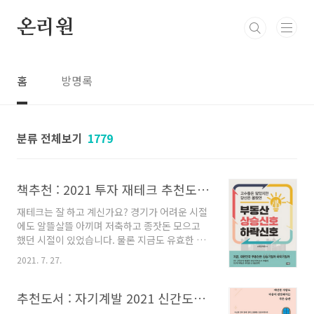
본문 바로가기
온리원
홈
방명록
분류 전체보기
1779
책추천 : 2021 투자 재테크 추천도서 5권(ft.부동산 경매)
재테크는 잘 하고 계신가요? 경기가 어려운 시절
에도 알뜰살뜰 아끼며 저축하고 종잣돈 모으고
했던 시절이 있었습니다. 물론 지금도 유효한 이
야기 이긴 하지만, 작년과 올해는 코로나사태로
2021. 7. 27.
전세계 누구도 생각지도 못했던 후폭풍이 엄청나
죠. 특히나 가정경제에 미친 타격은 상상초월이
었습니다. 월급으로만 생활하기가 어려운 시절입
추천도서 : 자기계발 2021 신간도서 책추천 TOP3
니다. 그러니 저마다 투잡이니 부업이니 눈돌리