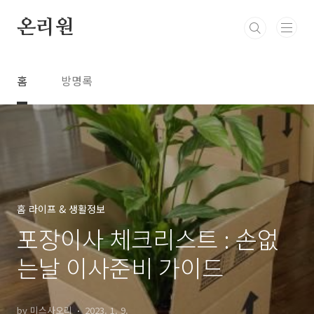
본문 바로가기
온리원
홈
방명록
홈 라이프 & 생활정보
포장이사 체크리스트 : 손없
는날 이사준비 가이드
by 미스사오리
2023. 1. 9.