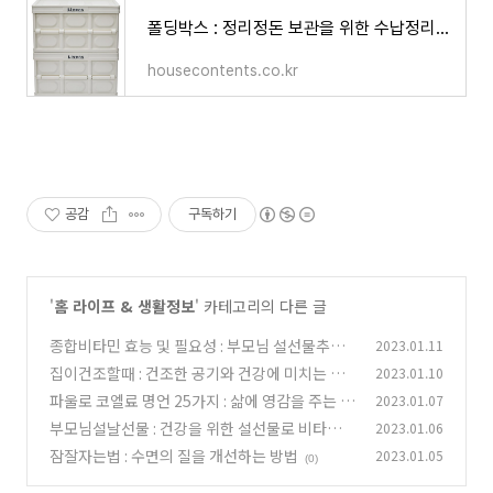
폴딩박스 : 정리정돈 보관을 위한 수납정리함 리빙박스 추천 2가지
housecontents.co.kr
공감
구독하기
'
홈 라이프 & 생활정보
' 카테고리의 다른 글
종합비타민 효능 및 필요성 : 부모님 설선물추천
2023.01.11
집이건조할때 : 건조한 공기와 건강에 미치는 영
2023.01.10
(0)
향
파울로 코엘료 명언 25가지 : 삶에 영감을 주는 짧
2023.01.07
(0)
고좋은글
부모님설날선물 : 건강을 위한 설선물로 비타민
2023.01.06
(0)
추천
잠잘자는법 : 수면의 질을 개선하는 방법
2023.01.05
(0)
(0)