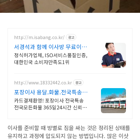
http://m.isabang.co.kr/
광고
서경석과 함께 이사방 무료이사
견적
정식허가업체, ISO서비스품질인증,
대한민국 소비자만족도1위
http://www.18332442.co.kr
광고
포장이사 용달.화물.전국특송
전국특송/신뢰친절/신속배송
카드결제환영! 포장이사 전국특송
전국모든화물 365일24시간 신뢰를
기본으로합니다
이사를 준비할 때 방별로 짐을 싸는 것은 정리된 상태를
유지하고 과정에 압도되지 않는 방법입니다. 많은 이삿