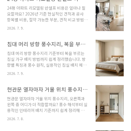
에 비용 부담이 크더라도 신중하게 선택해야 합
안전하..
24평 아파트 리모델링 반셀프 비용은 얼마나 필
니다. 특히 KCC와 LG(LX Z:IN)는 국내 창호 시
요할까요? 2026년 기준 현실적인 견적과 공사
장에서 가장 많이 비교되는 브랜드입니다. 하지
항목별 비용, 절약 가능한 부분, 견적 비교 방법까
만 같은 평형이라도 제품 등급과 유리 사양, 시공
지 한눈에 정리했습니다. 24평 아파트 리모델링
범위에 따라 견적 차이가 수백만 원 이상 발생할
2026. 7. 9.
을 계획하다 보면 가장 먼저 부딪히는 문제가 바
수 있어 단순 가격 비교만으로는 판단하기 어렵
로 공사 비용입니다. 특히 모든 공정을 업체에 맡
습니다. 이 글에서는 브랜드별 예상 비용부터 견
기기보다 일부만 직접 진행하는 반셀프 방식에
침대 머리 방향 풍수지리, 복을 부르는 침실 가구 배치 핵심 기준 8가지
적 비교 방법, 지원금 활용 팁까지 ..
관심을 갖는 사람이 많지만, 실제로 얼마나 절약
침대 머리 방향 풍수지리 기준부터 복을 부르는
할 수 있는지 알기 어려운 경우가 많습니다. 24평
침실 가구 배치 방법까지 쉽게 정리했습니다. 방
아파트 리모델링 반셀프 비용 2026 기준으로도
향별 특징과 풍수 원칙, 실용적인 침실 배치 체크
공사 범위에 따라 견적 차이가 크게 발생합니다.
리스트를 함께 확인해 보세요. 침대 머리 방향 풍
반셀프 리모델링은 무조건 저렴한 방법은 아닙니
2026. 7. 9.
수지리는 집 안의 기운을 중요하게 생각하는 사
다. 직접 자재를 구입하거나 일부 공정을 관리하
람들이 가장 먼저 살펴보는 요소 가운데 하나입
면 비용을 줄일 수 있지만, 일정 관리와 공정 조율
니다. 침대를 어디에 두느냐에 따라 숙면은 물론
현관문 열자마자 거울 위치 풍수지리, 오른쪽 vs 왼쪽 배치 기준 6가지
이 미흡하면 오히려 추가 비용이 발생할 수도..
공간 활용까지 달라질 수 있기 때문에 새집으로
현관문 열자마자 거울 위치 풍수지리, 오른쪽과
이사하거나 침실을 새롭게 꾸밀 때 관심이 높아
왼쪽 중 어디가 더 적합할까요? 풍수 해석부터 실
집니다. 최근에는 풍수와 생활 동선을 함께 고려
용적인 인테리어 배치 기준까지 쉽게 정리해 알
하는 침대 머리 방향 추천 방법을 찾는 사람도 꾸
려드립니다. 집 안에서 가장 먼저 눈에 들어오는
준히 늘고 있습니다. 하지만 인터넷에는 남쪽이
2026. 7. 8.
공간이 현관입니다. 그래서 현관문 열자마자 거
좋다는 의견과 북쪽이 좋다는 의견처럼 서로 다
울 위치 풍수지리를 고민하는 사람이 적지 않습
른 정보가 많아 무엇을 기준으로 결정해야 할지