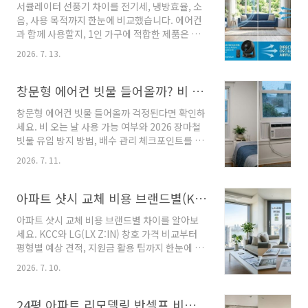
서큘레이터 선풍기 차이를 전기세, 냉방효율, 소
건 서비스센터를 찾기 전에 확인해야 할 항목들
음, 사용 목적까지 한눈에 비교했습니다. 에어컨
이 있습니다. 이번 글에서는 제습기 물 안 나오는
과 함께 사용할지, 1인 가구에 적합한 제품은 무
이유 해결 방법을 중심으로 습도 설정, 실내 환경,
엇인지 구매 전 꼭 확인해 보세요. ※ 본 포스팅에
물통 장착 상태, 필터 관리까지 하나씩 살펴보겠
2026. 7. 13.
는 쿠팡 파트너스 링크가 포함되어 있으며, 링크
습니다. 간단한 점검만으로 해결되는 사례와 실
를 통해 구매 시 소정의 수수료를 제공받을 수 있
제 고장이 의심되는 상황도 함께 정리해 드립니
습니다. (단, 구매자에게 추가되는 비용은 없습니
창문형 에어컨 빗물 들어올까? 비 오는 날 사용해도 될까?
다. 불필요한 수리 비용을 줄이고 제습기를 제대..
다.) 제품의 자세한 정보와 리뷰는 링크를 통해 확
창문형 에어컨 빗물 들어올까 걱정된다면 확인하
인하실 수 있습니다. 여름철이 되면 가장 많이 고
세요. 비 오는 날 사용 가능 여부와 2026 장마철
민하는 가전이 바로 서큘레이터와 선풍기입니다.
빗물 유입 방지 방법, 배수 관리 체크포인트를 정
겉으로 보기에는 비슷해 보여도 바람을 보내는
리했습니다. 창문형 에어컨을 처음 설치하면 가
방식과 사용 목적이 달라 냉방 효과와 전기 사용
2026. 7. 11.
장 걱정되는 것이 바로 비입니다. 창문을 일부 열
량에서도 차이가 발생할 수 있습니다. 특히 서큘
어 설치하는 구조라 장마철이나 갑작스러운 소나
레이터 선풍기 차이 2026 정보를 찾는 사람들이
기가 내리면 빗물이 실내로 들어오거나 제품이
아파트 샷시 교체 비용 브랜드별(KCC, LG) 비교 및 지원금 팁
늘어나는 이유도 전기요금 부담과 실내 냉방 ..
고장 나는 것은 아닐까 불안해하는 경우가 많습
아파트 샷시 교체 비용 브랜드별 차이를 알아보
니다. 실제로 대부분의 창문형 에어컨은 일반적
세요. KCC와 LG(LX Z:IN) 창호 가격 비교부터
인 비를 고려해 설계되어 있지만, 설치 상태가 잘
평형별 예상 견적, 지원금 활용 팁까지 한눈에 정
못되었거나 창문 틈새 마감이 부족하면 빗물 유
리했습니다. 아파트 리모델링을 계획할 때 가장
입이나 누수가 발생할 수 있습니다. 따라서 제품
2026. 7. 10.
큰 고민 중 하나가 바로 아파트 샷시 교체 비용입
자체보다 설치와 배수 상태를 확인하는 것이 더
니다. 창호는 단순히 외관을 바꾸는 요소가 아니
중요합니다. 이 글에서는 창문형 에어컨 비 오는
라 단열과 방음, 냉난방 효율까지 좌우하기 때문
24평 아파트 리모델링 반셀프 비용 현실적으로 얼마일까? 항목별 견적 정리
날 사용 2026 기준으로 빗물이 들어오는 원인,